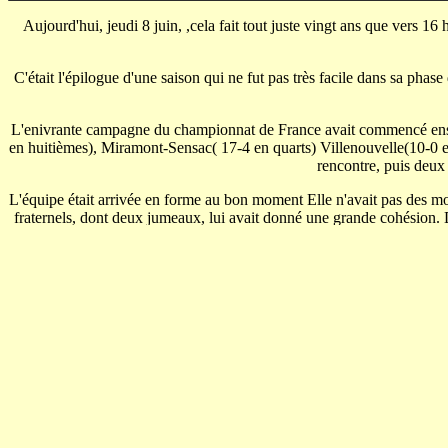
Aujourd'hui, jeudi 8 juin, ,cela fait tout juste vingt ans que vers 1
C'était l'épilogue d'une saison qui ne fut pas très facile dans sa phase 
L'enivrante campagne du championnat de France avait commencé ensuit
en huitièmes), Miramont-Sensac( 17-4 en quarts) Villenouvelle(10-0 en
rencontre, puis deux
L'équipe était arrivée en forme au bon moment Elle n'avait pas des moy
fraternels, dont deux jumeaux, lui avait donné une grande cohésion. D
Aujourd'hui, ces garçons ont vingt ans de plus. Certains avaient déjà fo
d'autres encore ont été éloignés par leurs occupatio
Les jumeaux de la première ligne, Pierre et Michel Angelerie , sont t
Nounours Lasnavères, pilier,
Alban Brethes, le seconde ligne, est célibataire. Par contre, son comp
Les troisième ligne ont tous des garçons: Jean-Pierre Brescon ,un; Lu