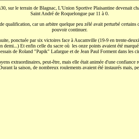
6 h30, sur le terrain de Blagnac, L'Union Sportive Plaisantine devenait
Saint André de Roquelongue par 11 à 0.
de qualification, car un arbitre quelque peu zélé avait perturbé certains d
pouvoir continuer.
e, ponctuée par six victoires face à Aucamville (19-9 en trente-deuxi
 demi...) Et enfin celle du sacre où les onze points avaient été marqu
 essais de Roland "Papik" Lafargue et de Jean Paul Forment dans les ci
ens extraordinaires, peut-être, mais elle était animée d'une confiance r
urant la saison, de nombreux roulements avaient été instaurés mais, peu 
de celui-ci que l'équipe type s'était constituée.
La famille s'agrandit
ndé famille, d'autres l'ont fait depuis, d'autres encore sont restés céli
ns professionnelles et parmi ce groupe, le plus joyeux, le plus espiègle, 
oujours associés dans le travail. A eux deux, ils ont trois filles. Daniel
 est marié mais n'a pas d'enfants. Christian Dartigaux, talonneur, a tro
ère Rémi Lebranche a trois garçons et une fille; tout l'inverse de Mauri
quatrième, Claude Magri, est divorcé, sans enfant.
c Caseneuve, un et Gérard Castet , le capitaine, deux. En demis, on retr