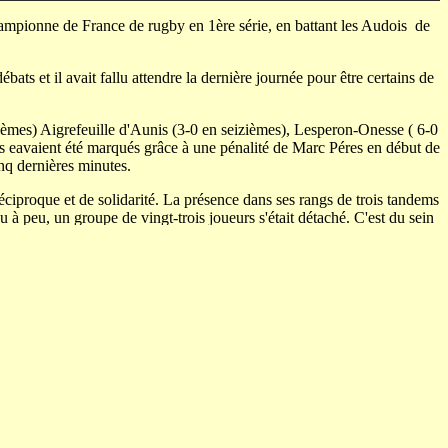
 championne de France de rugby en 1ère série, en battant les Audois de
ébats et il avait fallu attendre la dernière journée pour être certains de
èmes) Aigrefeuille d'Aunis (3-0 en seizièmes), Lesperon-Onesse ( 6-0
és eavaient été marqués grâce à une pénalité de Marc Péres en début de
nq dernières minutes.
éciproque et de solidarité. La présence dans ses rangs de trois tandems
à peu, un groupe de vingt-trois joueurs s'était détaché. C'est du sein
bataires. Beaucoup sont encore présents à Plaisance et dans ses environs;
Michel Dartigue, est décédé il y a presque trois ans.
 Courtade, le talonneur, a une fille et deux garçons qui font du vélo.
is garçons; un joue à l'URBR.
ce Berat, deuxième ligne également, qui a trois filles et un garçon. Le
ouve deux frères, Claude à la mêlée, deux filles et un garçon qui joue